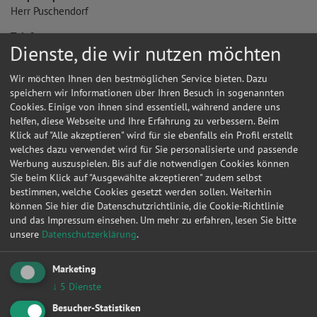
Herr Puschendorf
Telefon:
Dienste, die wir nutzen möchten
Telefonnummer anzeigen
E-Mail:
Wir möchten Ihnen den bestmöglichen Service bieten. Dazu
E-Mail senden
speichern wir Informationen über Ihren Besuch in sogenannten
Cookies. Einige von ihnen sind essentiell, während andere uns
Handelsregister:
helfen, diese Webseite und Ihre Erfahrung zu verbessern. Beim
HR.1596
Klick auf "Alle akzeptieren" wird für sie ebenfalls ein Profil erstellt
Ihr Name
welches dazu verwendet wird für Sie personalisierte und passende
Werbung auszuspielen. Bis auf die notwendigen Cookies können
Sie beim Klick auf "Ausgewählte akzeptieren" zudem selbst
Ihre E-Mail Adresse
bestimmen, welche Cookies gesetzt werden sollen. Weiterhin
können Sie hier die Datenschutzrichtlinie, die Cookie-Richtlinie
und das Impressum einsehen.
Um mehr zu erfahren, lesen Sie bitte
Ihre Nachricht
unsere
Datenschutzerklärung
.
Marketing
↓
5
Dienste
Besucher-Statistiken