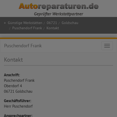
Geprüfter Werkstattpartner
»
Günstige Werkstätten
06721
Goldschau
Puschendorf Frank
Kontakt
Puschendorf Frank
Toggl
navig
Kontakt
Anschrift:
Puschendorf Frank
Oberdorf 4
06721
Goldschau
Geschäftsführer:
Herr Puschendorf
Ansprechpartner: