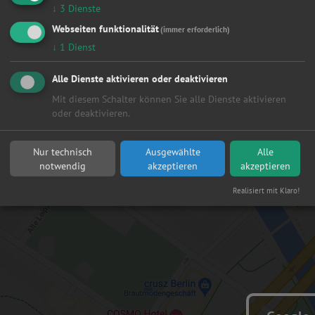
↓
3
Dienste
Webseiten funktionalität
(immer erforderlich)
↓
1
Dienst
Alle Dienste aktivieren oder deaktivieren
Ich akzeptiere die
AGB
und die
Datenschutzbestimmungen
von
Mit diesem Schalter können Sie alle Dienste aktivieren
oder deaktivieren.
Autoreparaturen.de
Senden
Nur technisch
Ausgewählte
Alle
notwendig
akzeptieren
akzeptieren
Realisiert mit Klaro!